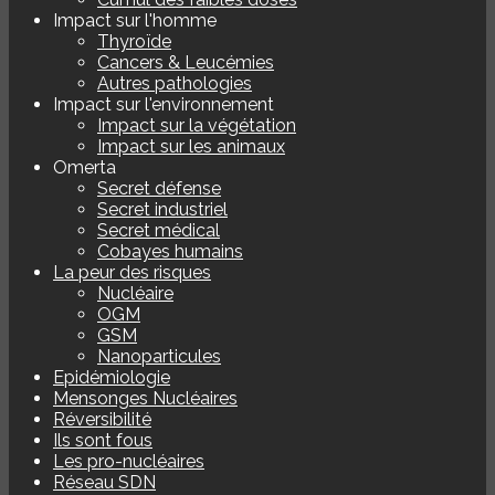
Impact sur l'homme
Thyroïde
Cancers & Leucémies
Autres pathologies
Impact sur l'environnement
Impact sur la végétation
Impact sur les animaux
Omerta
Secret défense
Secret industriel
Secret médical
Cobayes humains
La peur des risques
Nucléaire
OGM
GSM
Nanoparticules
Epidémiologie
Mensonges Nucléaires
Réversibilité
Ils sont fous
Les pro-nucléaires
Réseau SDN