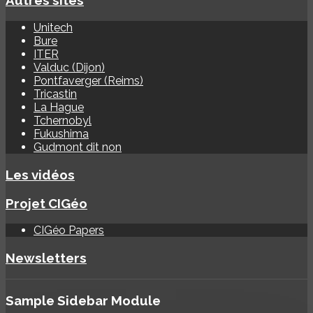
Autres sites
Unitech
Bure
ITER
Valduc (Dijon)
Pontfaverger (Reims)
Tricastin
La Hague
Tchernobyl
Fukushima
Gudmont dit non
Les vidéos
Projet CIGéo
CIGéo Papers
Newsletters
Sample
Sidebar Module