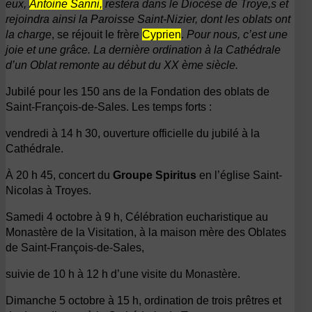
eux,
Antoine Sanni,
restera dans le Diocèse de Troye,s et
rejoindra ainsi la Paroisse Saint-Nizier, dont les oblats ont
la charge
, se réjouit le frère
Cyprien
.
Pour nous, c’est une
joie et une grâce. La dernière ordination à la Cathédrale
d’un Oblat remonte au début du XX ème siècle.
Jubilé pour les 150 ans de la Fondation des oblats de
Saint-François-de-Sales. Les temps forts :
vendredi à 14 h 30, ouverture officielle du jubilé à la
Cathédrale.
À 20 h 45, concert du
Groupe Spiritus
en l’église Saint-
Nicolas à Troyes.
Samedi 4 octobre à 9 h, Célébration eucharistique au
Monastère de la Visitation, à la maison mère des Oblates
de Saint-François-de-Sales,
suivie de 10 h à 12 h d’une visite du Monastère.
Dimanche 5 octobre à 15 h, ordination de trois prêtres et