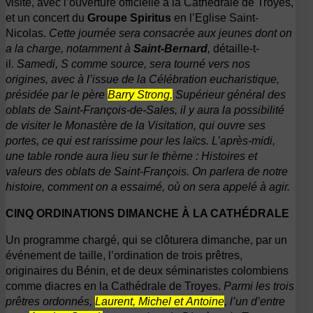
visite, avec l’ouverture officielle à la Cathédrale de Troyes,
et un concert du
Groupe Spiritus
en l’Eglise Saint-
Nicolas.
Cette journée sera consacrée aux jeunes dont on
a la charge, notamment à
Saint-Bernard
,
détaille-t-
il.
Samedi, S comme source, sera tourné vers nos
origines, avec à l’issue de la Célébration eucharistique,
présidée par le père
Barry Strong,
Supérieur général des
oblats de Saint-François-de-Sales, il y aura la possibilité
de visiter le Monastère de la Visitation, qui ouvre ses
portes, ce qui est rarissime pour les laïcs. L’après-midi,
une table ronde aura lieu sur le thème : Histoires et
valeurs des oblats de Saint-François. On parlera de notre
histoire, comment on a essaimé, où on sera appelé à agir.
CINQ ORDINATIONS DIMANCHE À LA CATHÉDRALE
Un programme chargé, qui se clôturera dimanche, par un
événement de taille, l’ordination de trois prêtres,
originaires du Bénin, et de deux séminaristes colombiens
comme diacres en la Cathédrale de Troyes.
Parmi les trois
prêtres ordonnés,
Laurent, Michel et Antoine
, l’un d’entre