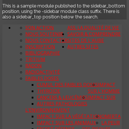
This is a sample module published to the sidebar_bottom
position, using the -sidebar module class suffix. There is
also a sidebar_top position below the search.
SON ACTION
ASS. LA QUALITÉ DE VIE
NOUS SOUTENIR
SAVOIR & COMPRENDRE
NOUS CONTACTER
SITES DE L'AUBE
INSCRIPTION
AUTRES SITES
BIBLIOGRAPHIE
TRITIUM
RADON
RADIOACTIVITÉ
FAIBLES DOSES
CUMUL DES FAIBLES DOSES
IMPACT
THYROÏDE
SUR L'HOMME
CANCERS & LEUCÉMIES
IMPACT SUR
AUTRES PATHOLOGIES
L'ENVIRONNEMENT
IMPACT SUR LA VÉGÉTATION
OMERTA
IMPACT SUR LES ANIMAUX
LA PEUR