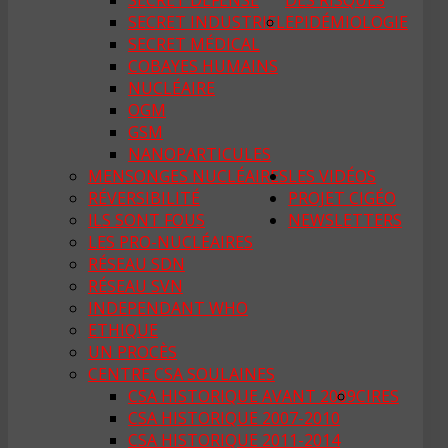
SECRET DÉFENSE
DES RISQUES
SECRET INDUSTRIEL
EPIDÉMIOLOGIE
SECRET MÉDICAL
COBAYES HUMAINS
NUCLÉAIRE
OGM
GSM
NANOPARTICULES
MENSONGES NUCLÉAIRES
LES VIDÉOS
RÉVERSIBILITÉ
PROJET CIGÉO
ILS SONT FOUS
NEWSLETTERS
LES PRO-NUCLÉAIRES
RÉSEAU SDN
RÉSEAU SVN
INDEPENDANT WHO
ETHIQUE
UN PROCÈS
CENTRE CSA SOULAINES
CSA HISTORIQUE AVANT 2009
CIRES
CSA HISTORIQUE 2007-2010
CSA HISTORIQUE 2011-2014