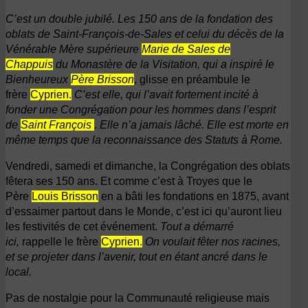
C’est un double jubilé. Les 150 ans de la fondation des
oblats de Saint-François-de-Sales et celui du décès de la
Vénérable Mère supérieure
Marie de Sales de
Chappuis
du Monastère de la Visitation, qui a inspiré le
Bienheureux
Père Brisson
, glisse en préambule le
frère
Cyprien.
C’est elle, qui l’avait fortement incité à
fonder une Congrégation pour les hommes dans l’esprit
de
Saint François
.
Elle n’a jamais lâché. Elle est morte en
même temps que la reconnaissance des Statuts à Rome.
Vendredi, samedi et dimanche, la Congrégation des oblats
fêtera ses 150 ans. Et comme c’est à Troyes que le
Père
Louis Brisson
en a bâti les fondations en 1875, avant
d’essaimer partout dans le Monde, c’est ici qu’auront lieu
les festivités de cet événement.
Tout a démarré
ici,
rappelle le frère
Cyprien.
On voulait fêter nos racines,
et se projeter dans l’avenir, tout en étant ancré dans le
local.
Pas de nostalgie pour la Communauté religieuse mais