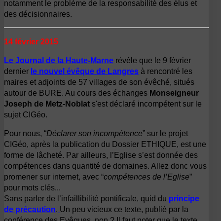
notamment le problème de la responsabilité des élus et
des décisionnaires.
14 février 2015
Le Journal de la Haute-Marne
révèle que le 9 février
dernier
le nouvel évêque de Langres
à rencontré les
maires et adjoints de 57 villages de son évêché, situés
autour de BURE. Au cours des échanges
Monseigneur
Joseph de Metz-Noblat
s'est déclaré incompétent sur le
sujet CIGéo.
Pour nous, “
Déclarer son incompétence
” sur le projet
CIGéo, après la publication du Dossier ETHIQUE, est une
forme de lâcheté. Par ailleurs, l’Eglise s’est donnée des
compétences dans quantité de domaines. Allez donc vous
promener sur internet, avec “
compétences de l’Eglise
”
pour mots clés...
Sans parler de l’infaillibilité pontificale, quid du
principe
de précaution
.
Un peu vicieux ce texte, publié par la
conférence des Evêques, non ? Il faut noter que le texte