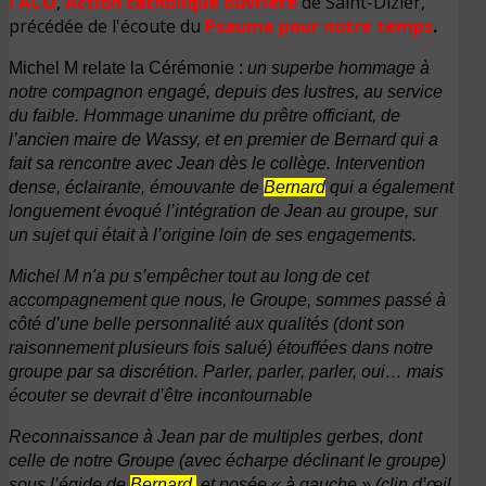
l'ACO
,
Action catholique ouvrière
de Saint-Dizier,
précédée de l'écoute du
Psaume pour notre temps
.
Michel M relate la Cérémonie :
un superbe hommage à
notre compagnon engagé, depuis des lustres, au service
du faible. Hommage unanime du prêtre officiant, de
l’ancien maire de Wassy, et en premier de Bernard qui a
fait sa rencontre avec Jean dès le collège. Intervention
dense, éclairante, émouvante de
Bernard
qui a également
longuement évoqué l’intégration de Jean au groupe, sur
un sujet qui était à l’origine loin de ses engagements.
Michel M n'a pu s’empêcher tout au long de cet
accompagnement que nous, le Groupe, sommes passé à
côté d’une belle personnalité aux qualités (dont son
raisonnement plusieurs fois salué) étouffées dans notre
groupe par sa discrétion. Parler, parler, parler, oui… mais
écouter se devrait d’être incontournable
Reconnaissance à Jean par de multiples gerbes, dont
celle de notre Groupe (avec écharpe déclinant le groupe)
sous l’égide de
Bernard,
et posée « à gauche » (clin d’œil