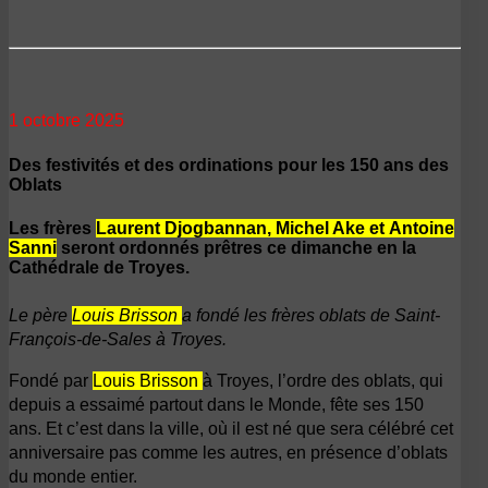
1 octobre 2025
Des festivités et des ordinations pour les 150 ans des
Oblats
Les frères
Laurent Djogbannan, Michel Ake et Antoine
Sanni
seront ordonnés prêtres ce dimanche en la
Cathédrale de Troyes.
Le père
Louis Brisson
a fondé les frères oblats de Saint-
François-de-Sales à Troyes.
Fondé par
Louis Brisson
à Troyes, l’ordre des oblats, qui
depuis a essaimé partout dans le Monde, fête ses 150
ans. Et c’est dans la ville, où il est né que sera célébré cet
anniversaire pas comme les autres, en présence d’oblats
du monde entier.