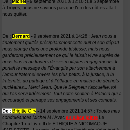
De :
Michel
-
9 septembre 2021 à 12:10 :
Le 5 septembre
à Troyes, nous ne savions pas que l'un des nôtres allait
nous quitter.
De :
Bernard
-
9 septembre 2021 à 14:28 :
Jean nous a
finalement quittés précipitamment cette nuit et son départ
nous plonge dans une profonde tristesse, mais nous
garderons précieusement ce qui le faisait vivre auprès de
nous tous et au travers de ses multiples engagements. Il
portait le message de l’Évangile par son attachement à
l'amour fraternel envers les plus petits, à la justice, à la
fraternité, au partage et à l’éthique en matière de déchets
nucléaires... Merci Jean. Que le Seigneur t'accueille, toi
qui l'as servi fidèlement. Tout notre soutien à Patricia qui a
encouragé et partagé ses engagements et ses combats.
De :
Brigitte Giry
-
14 septembre 2021 14:57 :
Toutes mes
condoléances Michel M !
Avec
en pièce jointe
Le
Chapitre 1 du Livre II de ETHIQUE A NICOMAQUE