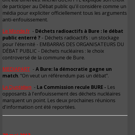
de participer au Débat public qu'il considère comme un
média pour expliciter officiellement tous les arguments
anti-enfouissement.
Le Monde.fr
-
Déchets radioactifs à Bure : le débat
public enterré ?
- Déchets radioactifs : un stockage
pour l'éternité - EMBARRAS DES ORGANISATEURS DU
DÉBAT PUBLIC - Déchets nucléaires : le choix
controversé de la commune de Bure.
MEDIAPART
-
A Bure: la démocratie gagne un
match
. "On veut un référendum pas un débat".
Le Quotidien
-
La Commission recule BURE -
Les
opposants à l'enfouissement des déchets nucléaires
marquent un point. Les deux prochaines réunions
d'information ont été reportées.