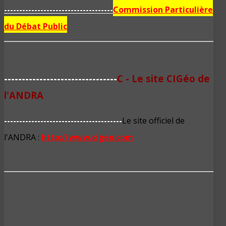
------------------------------------
Commission Particulière
du Débat Public
--------------------------------
C - Le site CIGéo de
l'ANDRA
---------------------------------------
Le site officiel de
l'ANDRA :
http://www.cigeo.com