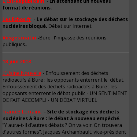
L'Est-Républicain
-
En attendant un nouveau
format de réunions.
Les Echos.fr
-
Le débat sur le stockage des déchets
nucléaires bloqué.
Débat sur Internet
.
Vosges matin
-
Bure
: l'i
mpasse des réunions
publiques.
.
18 juin 2013
L'Usine Nouvelle
- Enfouissement des déchets
radioactifs à Bure : les opposants enterrent le débat.
Enfouissement des déchets radioactifs à Bure : les
opposants enterrent le débat public - UN SENTIMENT
DE FAIT ACCOMPLI - UN DÉBAT VIRTUEL
France3 Lorraine
-
Site de stockage des déchets
nucléaires à Bure : le débat à nouveau empêché
.
"Y aura-t-il d'autres débats ? On va voir. On trouvera
d'autres formes". Jacques Archambault, vice-président