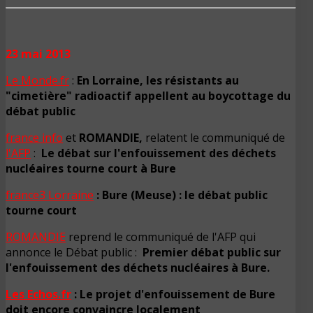
23 mai 2013
Le Monde.fr
:
En Lorraine, les résistants au
"cimetière" radioactif appellent au boycottage du
débat public
france info
et
ROMANDIE,
relatent le communiqué de
l'AFP
:
Le débat sur l'enfouissement des déchets
nucléaires tourne court à Bure
france3 Lorraine
: Bure (Meuse) : le débat public
tourne court
ROMANDIE
reprend le communiqué de l'AFP qui
annonce le Débat public :
Premier débat public sur
l'enfouissement des déchets nucléaires à Bure.
Les Echos.fr
:
Le projet d'enfouissement de Bure
doit encore convaincre localement