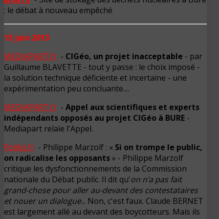
: le débat à nouveau empêché
13 juin 2013
MEDIAPART.fr
-
CIGéo, un projet inacceptable
- par
Guillaume BLAVETTE - tout y passe : le choix imposé -
la solution technique déficiente et incertaine - une
expérimentation peu concluante....
MEDIAPART.fr
-
Appel aux scientifiques et experts
indépendants opposés au projet CIGéo à BURE
-
Mediapart relaie l'Appel.
Politis.fr
- Philippe Marzolf : «
Si on trompe le public,
on radicalise les opposants
» - Philippe Marzolf
critique les dysfonctionnements de la Commission
nationale du Débat public. Il dit qu'
on n’a pas fait
grand-chose pour aller au-devant des contestataires
et nouer un dialogue
... Non, c'est faux. Claude BERNET
est largement allé au devant des boycotteurs. Mais ils