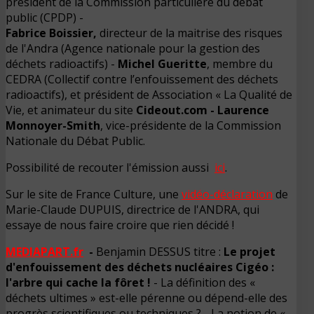
président de la Commission particulière du débat
public (CPDP) -
Fabrice Boissier,
directeur de la maitrise des risques
de l'Andra (Agence nationale pour la gestion des
déchets radioactifs) -
Michel Gueritte
, membre du
CEDRA (Collectif contre l’enfouissement des déchets
radioactifs), et président de Association « La Qualité de
Vie
, et animateur du site
Cideout.com -
Laurence
Monnoyer-Smith
, vice-présidente de la Commission
Nationale du Débat Public.
Possibilité de recouter l'émission aussi
ici
.
Sur le site de France Culture, une
vidéo-déclaration
de
Marie-Claude DUPUIS, directrice de l'ANDRA, qui
essaye de nous faire croire que rien décidé !
MEDIAPART.fr
-
Benjamin DESSUS titre :
Le projet
d'enfouissement des déchets nucléaires Cigéo :
l'arbre qui cache la fôret !
- La définition des «
déchets ultimes » est-elle pérenne ou dépend-elle des
progrès scientifiques ou techniques ? - La notion de «