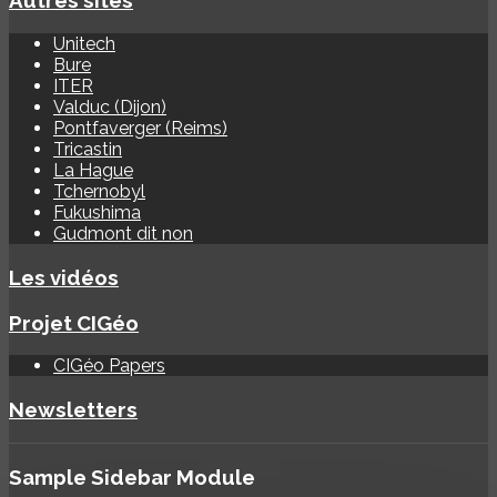
Autres sites
Unitech
Bure
ITER
Valduc (Dijon)
Pontfaverger (Reims)
Tricastin
La Hague
Tchernobyl
Fukushima
Gudmont dit non
Les vidéos
Projet CIGéo
CIGéo Papers
Newsletters
Sample
Sidebar Module