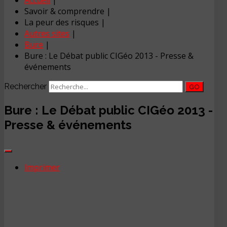
Accueil
|
Savoir & comprendre
|
La peur des risques
|
Autres sites
|
Bure
|
Bure : Le Débat public CIGéo 2013 - Presse &
événements
Rechercher
GO
Bure : Le Débat public CIGéo 2013 -
Presse & événements
Imprimer