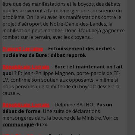
être que des manifestations et le boycott des débats
publics arriveront à faire émerger une conscience du
problème. On l'a vu avec les manifestations contre le
projet d'aéroport de Notre-Dame-des-Landes, la
mobilisation peut marcher. Donc il faut déjà gagner ce
combat sur le terrain, avec les citoyens....
France3 Lorraine
-
Enfouissement des déchets
nucléaires de Bure : débat reporté.
Républicain Lorrain
-
Bure : et maintenant on fait
quoi ?
Et Jean-Philippe Magnen, porte-parole de EE-
LV, confirme son soutien aux opposants, « même si
nous pensons que la méthode du boycott dessert la
cause ».
Républicain Lorrain
- Delphine BATHO :
Pas un
débat de forme
. Une suite de déclarations
mensongères dans la bouche de la Ministre. Voir ce
communiqué
du xx.