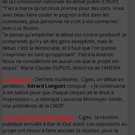
de la Commission nationale du débat public (CNDP).
"Y'en a marre qu'on nous prenne pour des cons. Vous
avez beau faire couler le pognon à flot dans les
communes, plus personne ne croit à vos conneries".
Jean-Luc Bozon.
"Je pense qu'empêcher le débat est contre-productif. Je
comprends qu'il y ait des gens exaspérés, mais le
débat, c'est la démocratie, et il faut que l'on puisse
s'exprimer en tant qu'opposant". Patricia Andriot.
Nous ne considérons en aucun cas que le projet est
acquis". Marie-Claude DUPUIS, directrice de l'ANDRA.
La Gazette
- Déchets nucléaires : Cigéo, un débat en
perdition...
Gérard Longuet
conspué - « Je continuerai
à me battre pour que chaque citoyen ait le droit à
l’expression », a rétorqué Laurence Monnoyer-Smith,
vice-présidente de la CNDP.
Le Journal de la Haute-Marne
- Cigéo : la réunion
publique annulée à Bar-le-Duc aussi. Les opposants au
projet ont réussi à faire annuler la réunion, pour la