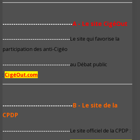
--------------------------------
A - Le site Cigé
Out
------------------------------------
Le site qui favorise la
participation des anti-Cigéo
------------------------------------
au Débat public
:
CigéOut.com
--------------------------------
B - Le site de la
CPDP
------------------------------------
Le site officiel de la CPDP :