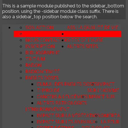
This is a sample module published to the sidebar_bottom
position, using the -sidebar module class suffix. There is
also a sidebar_top position below the search.
SON ACTION
ASS. LA QUALITÉ DE VIE
NOUS SOUTENIR
SAVOIR & COMPRENDRE
NOUS CONTACTER
SITES DE L'AUBE
INSCRIPTION
AUTRES SITES
BIBLIOGRAPHIE
TRITIUM
RADON
RADIOACTIVITÉ
FAIBLES DOSES
CUMUL DES FAIBLES DOSES
IMPACT
THYROÏDE
SUR L'HOMME
CANCERS & LEUCÉMIES
IMPACT SUR
AUTRES PATHOLOGIES
L'ENVIRONNEMENT
IMPACT SUR LA VÉGÉTATION
OMERTA
IMPACT SUR LES ANIMAUX
LA PEUR