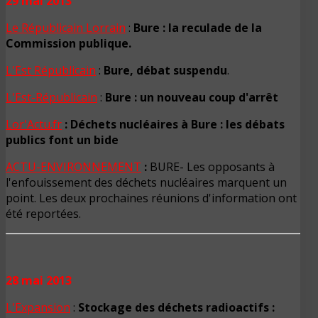
29 mai 2013
Le Républicain Lorrain
:
Bure : la reculade de la
Commission publique.
L'Est Républicain
:
Bure, débat suspendu
.
L'Est-Républicain
:
Bure : un nouveau coup d'arrêt
Lor'Actu.fr
: Déchets nucléaires à Bure : les débats
publics font un bide
ACTU-ENVIRONNEMENT
:
BURE- Les opposants à
l'enfouissement des déchets nucléaires marquent un
point. Les deux prochaines réunions d'information ont
été reportées.
28 mai 2013
L'Expansion
:
Stockage des déchets radioactifs :