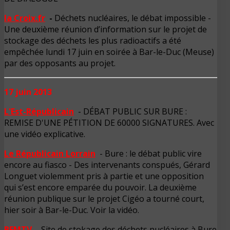
la Croix.fr
-
Déchets nucléaires, le débat impossible -
Une deuxième réunion d’information sur le projet de
stockage des déchets les plus radioactifs a été
empêchée lundi 17 juin en soirée à Bar-le-Duc (Meuse)
par des opposants au projet.
17 juin 2013
L'Est-Républicain
- DÉBAT PUBLIC SUR BURE :
REMISE D'UNE PÉTITION DE 60000 SIGNATURES. Avec
une vidéo explicative.
Le Républicain Lorrain
- Bure : le débat public vire
encore au fiasco - Des intervenants conspués, Gérard
Longuet violemment pris à partie et une opposition
qui s’est encore emparée du pouvoir. La deuxième
réunion publique sur le projet Cigéo a tourné court,
hier soir à Bar-le-Duc. Voir la vidéo.
BFMTV
- Site de stokage des déchets nucléaires à Bure