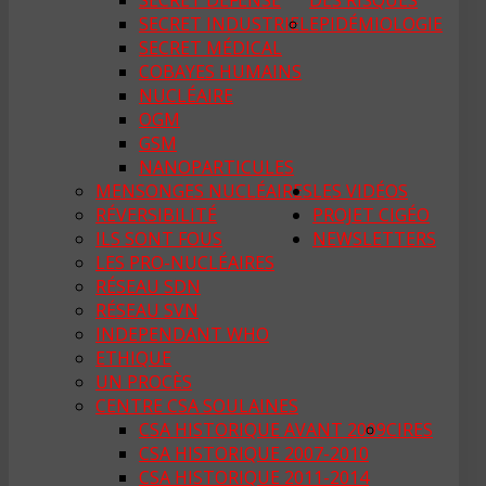
SECRET DÉFENSE
DES RISQUES
SECRET INDUSTRIEL
EPIDÉMIOLOGIE
SECRET MÉDICAL
COBAYES HUMAINS
NUCLÉAIRE
OGM
GSM
NANOPARTICULES
MENSONGES NUCLÉAIRES
LES VIDÉOS
RÉVERSIBILITÉ
PROJET CIGÉO
ILS SONT FOUS
NEWSLETTERS
LES PRO-NUCLÉAIRES
RÉSEAU SDN
RÉSEAU SVN
INDEPENDANT WHO
ETHIQUE
UN PROCÈS
CENTRE CSA SOULAINES
CSA HISTORIQUE AVANT 2009
CIRES
CSA HISTORIQUE 2007-2010
CSA HISTORIQUE 2011-2014