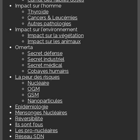
Impact sur l'homme
Thyroïde
Cancers & Leucémies
Autres pathologies
Impact sur l'environnement
Impact sur la végétation
Impact sur les animaux
Omerta
Secret défense
Secret industriel
Secret médical
Cobayes humains
La peur des risques
Nucléaire
OGM
GSM
Nanoparticules
Epidémiologie
Mensonges Nucléaires
Réversibilité
Ils sont fous
Les pro-nucléaires
Réseau SDN