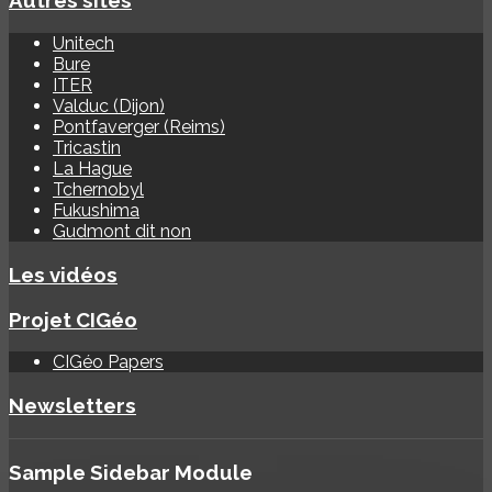
Autres sites
Unitech
Bure
ITER
Valduc (Dijon)
Pontfaverger (Reims)
Tricastin
La Hague
Tchernobyl
Fukushima
Gudmont dit non
Les vidéos
Projet CIGéo
CIGéo Papers
Newsletters
Sample
Sidebar Module