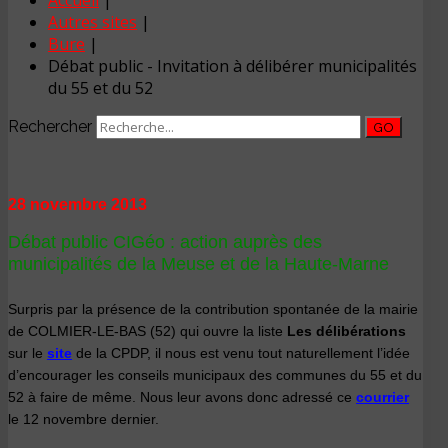
Accueil
|
Autres sites
|
Bure
|
Débat public - Invitation à délibérer municipalités
du 55 et du 52
Rechercher
GO
28 novembre 2013
Débat public
CIGéo : action auprès des
municipalités de la Meuse et de la Haute-Marne
Surpris par la présence de la contribution spontanée de la mairie
de COLMIER-LE-BAS (52) qui ouvre la liste
Les délibérations
sur le
site
de la CPDP,
il nous est venu tout naturellement l’idée
d’encourager les conseils municipaux des communes du 55 et du
52 à faire de même. Nous leur avons donc adressé ce
courrier
le 12 novembre dernier.