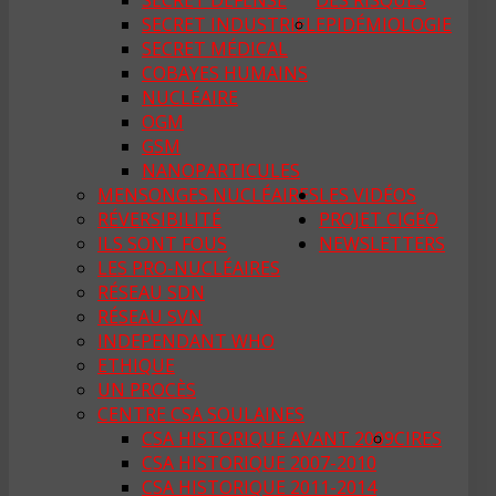
SECRET DÉFENSE
DES RISQUES
SECRET INDUSTRIEL
EPIDÉMIOLOGIE
SECRET MÉDICAL
COBAYES HUMAINS
NUCLÉAIRE
OGM
GSM
NANOPARTICULES
MENSONGES NUCLÉAIRES
LES VIDÉOS
RÉVERSIBILITÉ
PROJET CIGÉO
ILS SONT FOUS
NEWSLETTERS
LES PRO-NUCLÉAIRES
RÉSEAU SDN
RÉSEAU SVN
INDEPENDANT WHO
ETHIQUE
UN PROCÈS
CENTRE CSA SOULAINES
CSA HISTORIQUE AVANT 2009
CIRES
CSA HISTORIQUE 2007-2010
CSA HISTORIQUE 2011-2014