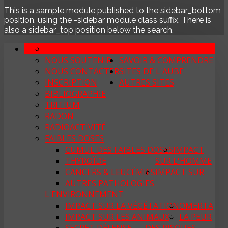
This is a sample module published to the sidebar_bottom
position, using the -sidebar module class suffix. There is
also a sidebar_top position below the search.
SON ACTION
ASS. LA QUALITÉ DE VIE
NOUS SOUTENIR
SAVOIR & COMPRENDRE
NOUS CONTACTER
SITES DE L'AUBE
INSCRIPTION
AUTRES SITES
BIBLIOGRAPHIE
TRITIUM
RADON
RADIOACTIVITÉ
FAIBLES DOSES
CUMUL DES FAIBLES DOSES
IMPACT
THYROÏDE
SUR L'HOMME
CANCERS & LEUCÉMIES
IMPACT SUR
AUTRES PATHOLOGIES
L'ENVIRONNEMENT
IMPACT SUR LA VÉGÉTATION
OMERTA
IMPACT SUR LES ANIMAUX
LA PEUR