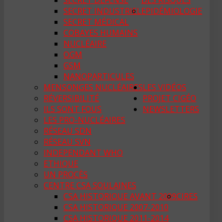
SECRET DÉFENSE
DES RISQUES
SECRET INDUSTRIEL
EPIDÉMIOLOGIE
SECRET MÉDICAL
COBAYES HUMAINS
NUCLÉAIRE
OGM
GSM
NANOPARTICULES
MENSONGES NUCLÉAIRES
LES VIDÉOS
RÉVERSIBILITÉ
PROJET CIGÉO
ILS SONT FOUS
NEWSLETTERS
LES PRO-NUCLÉAIRES
RÉSEAU SDN
RÉSEAU SVN
INDEPENDANT WHO
ETHIQUE
UN PROCÈS
CENTRE CSA SOULAINES
CSA HISTORIQUE AVANT 2009
CIRES
CSA HISTORIQUE 2007-2010
CSA HISTORIQUE 2011-2014