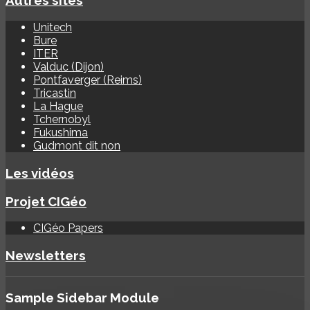
Autres sites
Unitech
Bure
ITER
Valduc (Dijon)
Pontfaverger (Reims)
Tricastin
La Hague
Tchernobyl
Fukushima
Gudmont dit non
Les vidéos
Projet CIGéo
CIGéo Papers
Newsletters
Sample
Sidebar Module