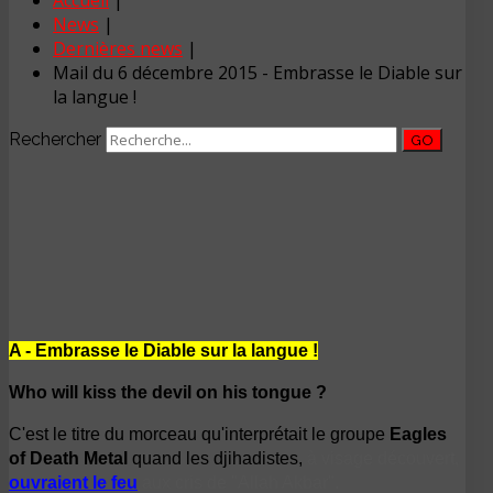
Accueil
|
News
|
Dernières news
|
Mail du 6 décembre 2015 - Embrasse le Diable sur
la langue !
Rechercher
GO
A - Embrasse le Diable sur la langue !
Who will kiss the devil on his tongue ?
C'est le titre du morceau qu'interprétait le groupe
Eagles
of Death Metal
quand les djihadistes,
à visage découvert,
ouvraient le feu
aux cris de "Allah Akbar".