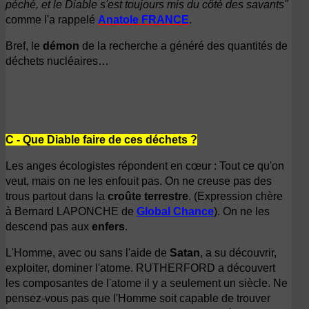
péché, et le Diable s'est toujours mis du côté des savants"
comme l'a rappelé
Anatole FRANCE
.
Bref, le
démon
de la recherche a généré des quantités de
déchets nucléaires…
C - Que Diable faire de ces déchets ?
Les anges écologistes répondent en cœur : Tout ce qu'on
veut
, mais on ne les enfouit pas. On ne creuse pas des
trous partout dans la
croûte terrestre
. (Expression chère
à Bernard LAPONCHE de
Global Chance
). On ne les
descend pas aux
enfers
.
L'Homme, avec ou sans l'aide de
Satan
, a su découvrir,
exploiter, dominer l'atome. RUTHERFORD a découvert
les composantes de l'atome il y a seulement un siècle. Ne
pensez-vous pas que l'Homme soit capable de trouver