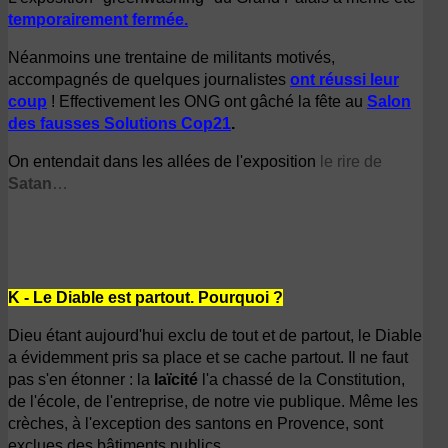
temporairement fermée.
Néanmoins une trentaine de militants motivés,
accompagnés de quelques journalistes
ont réussi leur
coup
!
Effectivement les ONG ont gâché la fête
au
Salon
des fausses Solutions Cop21
.
On entendait dans les allées de l'exposition
le rire de
Satan
…
K - Le Diable est partout. Pourquoi ?
Dieu étant aujourd'hui exclu de tout et de partout, le Diable
a évidemment pris sa place et se cache partout. Il ne faut
pas s'en étonner : la
laïcité
l'a chassé de la Constitution,
de l'école, de l'entreprise, de notre vie publique. Même les
crèches, à l'exception des santons en Provence, sont
exclues des bâtiments publics…