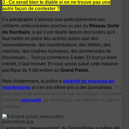
J - Ce serait bien le diable si on ne trouve pas une
autre façon de contester ?
Ce paragraphe s'adresse tout particulièrement aux
militants antinucléaires proches ou pas du
Réseau Sortir
du Nucléaire
, à qui il est répété depuis des lustres qu'il
faut mettre en place des actions autres que des
rassemblements, des manifestations, des défilés, des
marches, des chaînes humaines, des promenades de
bisounours… Tout ça commence à dater. Et tout ça étant
interdit, il faut innover. Et nous avons salué cette initiative
pacifique du 4 décembre au
Grand Palais.
Mais évidemment, la police a
violenté de nouveau les
manifestants
et s'en est même pris à des journalistes.
"Il y
avait autant de policiers en civil que de militants. Ils étaient
vraiment
agressifs
. Ils ont évacué une militante en pleine
interview".
L'exposition "greenwashing" du Grand Palais a même été