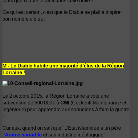
Mais que Diable ferait-il dans cette boîte ?
Ce qui est certain, c'est que le Diable se plaît à inspirer
bon nombre d'élus :
M - Le Diable habite une majorité d'élus de la Région
Lorraine !
Le 2 octobre 2015, la Région Lorraine a voté une
subvention de 600 000€ à
CMI
(
Cockerill Maintenance et
Ingénierie)
pour apprendre aux saoudiens à faire la guerre
!
Curieux, quand on sait que
"L’Etat islamique a un père :
l’
Arabie saoudite
et son industrie idéologique".