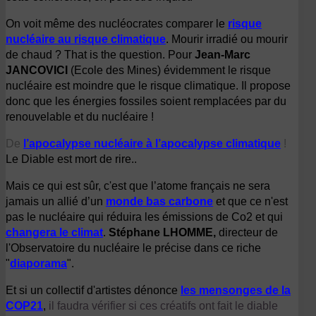
On voit même des nucléocrates comparer le
risque
nucléaire au risque climatique
. Mourir irradié ou mourir
de chaud ? That is the question.
Pour
Jean-Marc
JANCOVICI
(Ecole des Mines) évidemment le risque
nucléaire est moindre que le risque climatique. Il propose
donc que les énergies fossiles soient remplacées par du
renouvelable et du nucléaire !
De
l’apocalypse nucléaire à l’apocalypse climatique
!
Le Diable est mort de rire..
Mais ce qui est sûr, c'est que
l’atome français ne sera
jamais un allié d’un
monde bas carbone
et que
ce n'est
pas le nucléaire qui réduira les émissions de Co2 et qui
changera le climat
.
Stéphane LHOMME,
directeur de
l'Observatoire du nucléaire le précise dans ce riche
"
diaporama
".
Et si un collectif d'artistes dénonce
les mensonges de la
COP21
,
il faudra vérifier si ces créatifs ont fait le diable