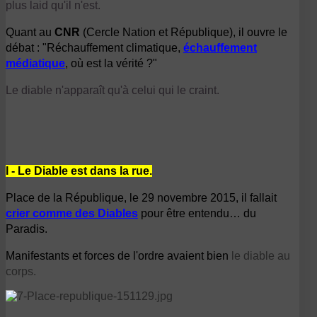
plus laid qu'il n'est.
Quant au
CNR
(Cercle Nation et République), il ouvre le
débat : "Réchauffement climatique,
échauffement
médiatique
, où est la vérité ?"
Le diable n'apparaît qu'à celui qui le craint.
I - Le Diable est dans la rue.
Place de la République, le 29 novembre 2015, il fallait
crier comme des Diables
pour être entendu… du
Paradis.
Manifestants et forces de l'ordre avaient bien
le diable au
corps.