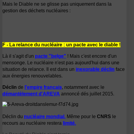
Mais le Diable ne se glisse pas uniquement dans la
gestion des déchets nucléaires :
F - La relance du nucléaire : un pacte avec le diable !
Là il s'agit d'un
pacte "belge"
!
Mais c'est encore d'un
mensonge. Le nucléaire n'est pas aujourd'hui dans une
situation de relance. Il est dans un
inexorable déclin
face
aux énergies renouvelables.
Déclin
de
l'empire français
,
notamment avec le
démantèlement d'AREVA
annoncé dés juillet 2015.
Déclin du
nucléaire mondial.
Même pour le
CNRS
le
recours au nucléaire restera
limité.