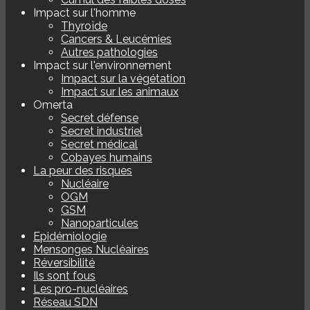
Impact sur l'homme
Thyroïde
Cancers & Leucémies
Autres pathologies
Impact sur l'environnement
Impact sur la végétation
Impact sur les animaux
Omerta
Secret défense
Secret industriel
Secret médical
Cobayes humains
La peur des risques
Nucléaire
OGM
GSM
Nanoparticules
Epidémiologie
Mensonges Nucléaires
Réversibilité
Ils sont fous
Les pro-nucléaires
Réseau SDN