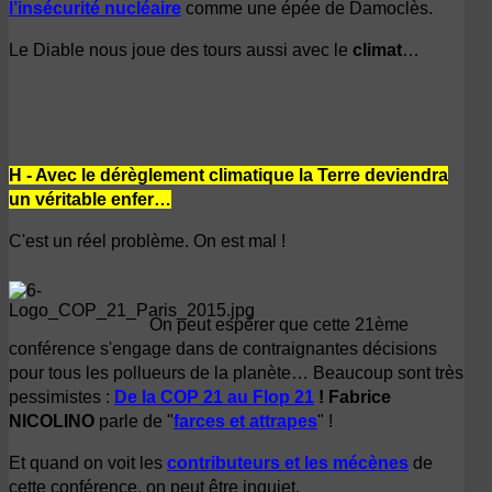
l
’insécurité nucléaire
comme une épée de Damoclès.
Le Diable nous joue des tours aussi avec le
climat
…
H - Avec le dérèglement climatique la Terre deviendra
un véritable enfer…
C'est un réel problème. On est mal !
On peut espérer que cette 21ème
conférence s'engage dans de contraignantes décisions
pour tous les pollueurs de la planète… Beaucoup sont très
pessimistes :
De la COP 21 au Flop 21
!
Fabrice
NICOLINO
parle de "
farces et attrapes
" !
Et quand on voit les
contributeurs et les mécènes
de
cette conférence, on peut être inquiet.