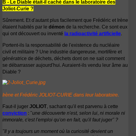
B - Le Diable était-il caché dans le laboratoire des
Joliot-Curie ?
Sûrement. Et d'autant plus facilement que Frédéric et Irène
étaient habités par le
démon
de la recherche. Ce sont eux
qui ont découvert ou inventé
la radioactivité artificielle
.
Portent-ils la responsabilité de l'existence du nucléaire
civil et militaire ? Une industrie dangereuse, mortifère et
génératrice de déchets, déchets dont on ne sait comment
se débarrasser aujourd'hui. Auraient-ils vendu leur âme au
Diable ?
Irène et Frédéric JOLIOT-CURIE dans leur laboratoire.
Faut-il juger
JOLIOT
, sachant qu'il est parvenu à cette
conviction
: "
une découverte n'
est,
selon lui
,
ni morale ni
immorale, c'est l'emploi qu'on en fait, qu'il faut juger" ?
"
Il y a toujours un moment où la curiosité devient un