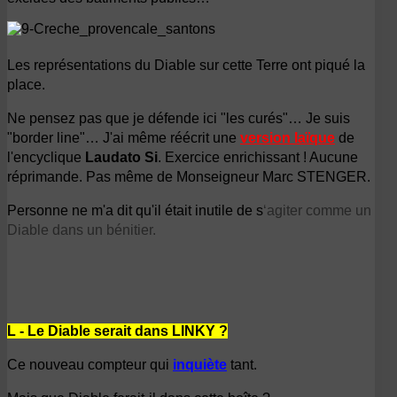
Les représentations du Diable sur cette Terre ont piqué la
place.
Ne pensez pas que je défende ici "les curés"… Je suis
"border line"… J'ai même réécrit une
version laïque
de
l'encyclique
Laudato Si
. Exercice enrichissant !
Aucune
réprimande.
Pas même de Monseigneur Marc STENGER.
Personne ne m'a dit qu'il était inutile de s
‘agiter comme un
Diable dans un bénitier.
L - Le Diable serait dans LINKY ?
Ce nouveau compteur qui
inquiète
tant.