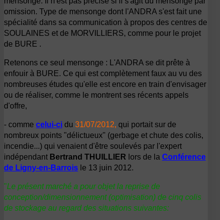
mensonge. Il n'est pas précisé si il s'agit du mensonge par
omission. Type de mensonge dont l'ANDRA s'est fait une
spécialité dans sa communication à propos des centres de
SOULAINES et de MORVILLIERS, comme pour le projet
de BURE .
Retenons ce seul mensonge : L'ANDRA se dit prête à
enfouir à BURE. Ce qui est complètement faux au vu des
nombreuses études qu'elle est encore en train d'envisager
ou de réaliser, comme le montrent ses récents appels
d'offre,
- comme
celui-ci
du
31/07/2012,
qui portait sur de
nombreux points "délictueux" (gerbage et chute des colis,
incendie...) qui venaient d'être soulevés par l'expert
indépendant
Bertrand THUILLIER
lors de la
Conférence
de Ligny-en-Barrois
le 13 juin 2012.
"
Le présent marché a pour objet la reprise de
conception/dimensionnement (optimisation) de cinq colis
de stockage au regard des situations suivantes: