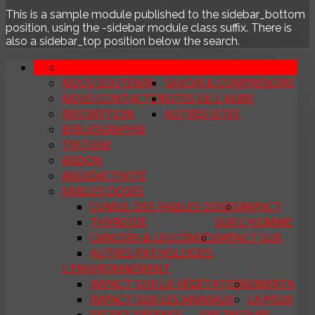
This is a sample module published to the sidebar_bottom
position, using the -sidebar module class suffix. There is
also a sidebar_top position below the search.
SON ACTION
ASS. LA QUALITÉ DE VIE
NOUS SOUTENIR
SAVOIR & COMPRENDRE
NOUS CONTACTER
SITES DE L'AUBE
INSCRIPTION
AUTRES SITES
BIBLIOGRAPHIE
TRITIUM
RADON
RADIOACTIVITÉ
FAIBLES DOSES
CUMUL DES FAIBLES DOSES
IMPACT
THYROÏDE
SUR L'HOMME
CANCERS & LEUCÉMIES
IMPACT SUR
AUTRES PATHOLOGIES
L'ENVIRONNEMENT
IMPACT SUR LA VÉGÉTATION
OMERTA
IMPACT SUR LES ANIMAUX
LA PEUR