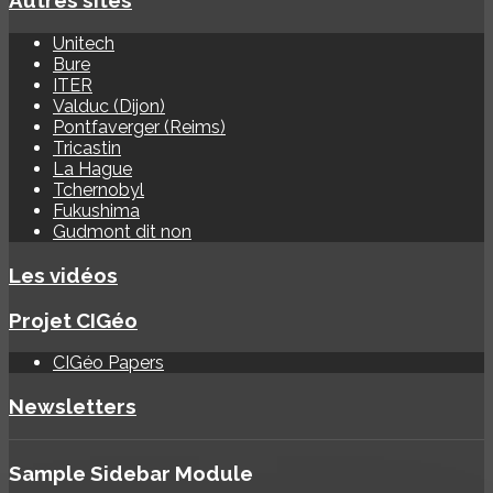
Autres sites
Unitech
Bure
ITER
Valduc (Dijon)
Pontfaverger (Reims)
Tricastin
La Hague
Tchernobyl
Fukushima
Gudmont dit non
Les vidéos
Projet CIGéo
CIGéo Papers
Newsletters
Sample
Sidebar Module