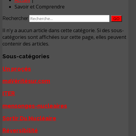
Accueil
|
Savoir et Comprendre
Rechercher
GO
Il n'y a aucun article dans cette catégorie. Si des sous-
catégories sont affichées sur cette page, elles peuvent
contenir des articles.
Sous-catégories
Un proçés
maVéritésur.com
ITER
mensonges-nucleaires
Sortir Du Nucléaire
Réversibilité