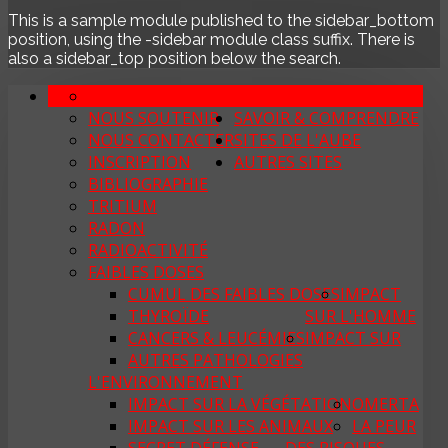
This is a sample module published to the sidebar_bottom
position, using the -sidebar module class suffix. There is
also a sidebar_top position below the search.
SON ACTION
ASS. LA QUALITÉ DE VIE
NOUS SOUTENIR
SAVOIR & COMPRENDRE
NOUS CONTACTER
SITES DE L'AUBE
INSCRIPTION
AUTRES SITES
BIBLIOGRAPHIE
TRITIUM
RADON
RADIOACTIVITÉ
FAIBLES DOSES
CUMUL DES FAIBLES DOSES
IMPACT
THYROÏDE
SUR L'HOMME
CANCERS & LEUCÉMIES
IMPACT SUR
AUTRES PATHOLOGIES
L'ENVIRONNEMENT
IMPACT SUR LA VÉGÉTATION
OMERTA
IMPACT SUR LES ANIMAUX
LA PEUR