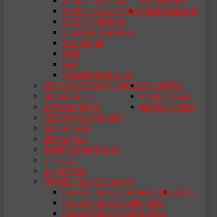
SECRET DÉFENSE
DES RISQUES
SECRET INDUSTRIEL
EPIDÉMIOLOGIE
SECRET MÉDICAL
COBAYES HUMAINS
NUCLÉAIRE
OGM
GSM
NANOPARTICULES
MENSONGES NUCLÉAIRES
LES VIDÉOS
RÉVERSIBILITÉ
PROJET CIGÉO
ILS SONT FOUS
NEWSLETTERS
LES PRO-NUCLÉAIRES
RÉSEAU SDN
RÉSEAU SVN
INDEPENDANT WHO
ETHIQUE
UN PROCÈS
CENTRE CSA SOULAINES
CSA HISTORIQUE AVANT 2009
CIRES
CSA HISTORIQUE 2007-2010
CSA HISTORIQUE 2011-2014