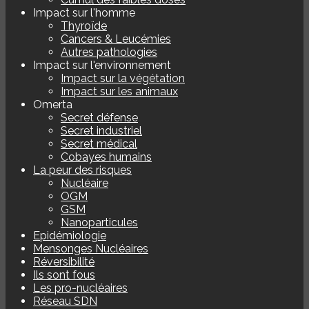
Impact sur l'homme
Thyroïde
Cancers & Leucémies
Autres pathologies
Impact sur l'environnement
Impact sur la végétation
Impact sur les animaux
Omerta
Secret défense
Secret industriel
Secret médical
Cobayes humains
La peur des risques
Nucléaire
OGM
GSM
Nanoparticules
Epidémiologie
Mensonges Nucléaires
Réversibilité
Ils sont fous
Les pro-nucléaires
Réseau SDN